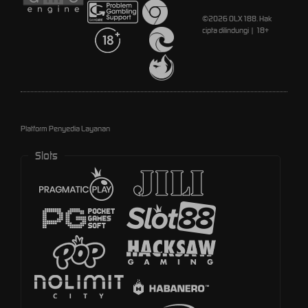
©2026 OLX188. Hak
cipta dilindungi | 18+
Platform Penyedia Layanan
Slots