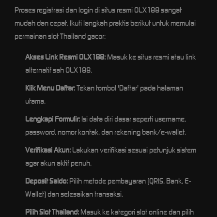
Proses registrasi dan login di situs resmi OLX188 sangat
mudah dan cepat. Ikuti langkah praktis berikut untuk memulai
permainan slot Thailand gacor:
Akses Link Resmi OLX188:
Masuk ke situs resmi atau link
alternatif sah OLX188.
Klik Menu Daftar:
Tekan tombol 'Daftar' pada halaman
utama.
Lengkapi Formulir:
Isi data diri dasar seperti username,
password, nomor kontak, dan rekening bank/e-wallet.
Verifikasi Akun:
Lakukan verifikasi sesuai petunjuk sistem
agar akun aktif penuh.
Deposit Saldo:
Pilih metode pembayaran (QRIS, Bank, E-
Wallet) dan selesaikan transaksi.
Pilih Slot Thailand:
Masuk ke kategori slot online dan pilih