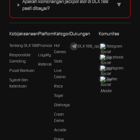
Apakah kemenangan jackpot slot di OLX188
▼
pasti dibayar?
Kebijaksanaan
Platform
Kategori
Dukungan
Komunitas
Tentang OLX188
Promosi
Hot
OLX188_op
Telegram
Games
Responsible
Loyalty
Facebook
Gambling
Slots
Referral
Instagram
Pusat Bantuan
Live
Casino
Twitter
Syarat dan
Ketentuan
Race
Togel
Olahraga
Crash
Game
Arcade
Poker