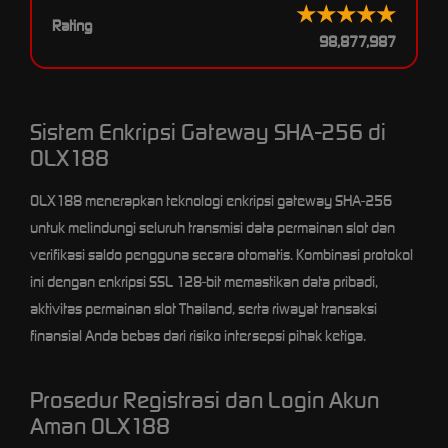
★★★★★
Rating
98,877,987
Sistem Enkripsi Gateway SHA-256 di
OLX188
OLX188 menerapkan teknologi enkripsi gateway SHA-256
untuk melindungi seluruh transmisi data permainan slot dan
verifikasi saldo pengguna secara otomatis. Kombinasi protokol
ini dengan enkripsi SSL 128-bit memastikan data pribadi,
aktivitas permainan slot Thailand, serta riwayat transaksi
finansial Anda bebas dari risiko intersepsi pihak ketiga.
Prosedur Registrasi dan Login Akun
Aman OLX188