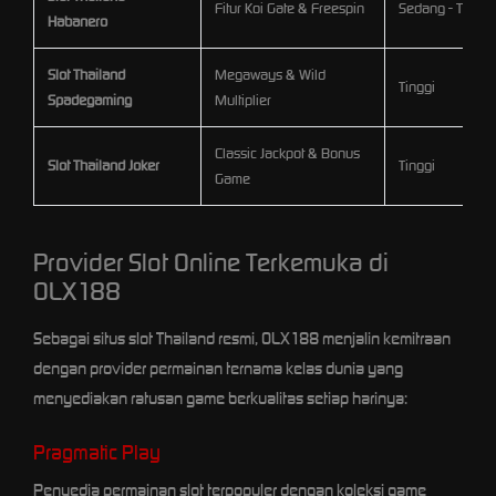
Fitur Koi Gate & Freespin
Sedang - Tinggi
Habanero
Slot Thailand
Megaways & Wild
Tinggi
Spadegaming
Multiplier
Classic Jackpot & Bonus
Slot Thailand Joker
Tinggi
Game
Provider Slot Online Terkemuka di
OLX188
Sebagai situs slot Thailand resmi, OLX188 menjalin kemitraan
dengan provider permainan ternama kelas dunia yang
menyediakan ratusan game berkualitas setiap harinya:
Pragmatic Play
Penyedia permainan slot terpopuler dengan koleksi game