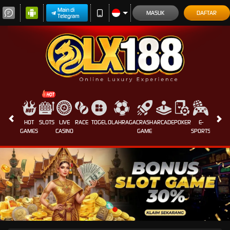
Main di
MASUK
DAFTAR
Telegram
HOT
SLOTS
LIVE
RACE
TOGEL
OLAHRAGA
CRASH
ARCADE
POKER
E-
SABUN
GAMES
CASINO
GAME
SPORTS
AYAM