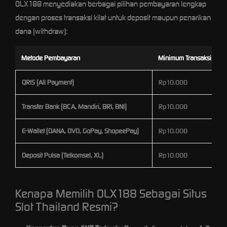
OLX188 menyediakan berbagai pilihan pembayaran lengkap
dengan proses transaksi kilat untuk deposit maupun penarikan
dana (withdraw):
Metode Pembayaran
Minimum Transaksi
QRIS (All Payment)
Rp10.000
Transfer Bank (BCA, Mandiri, BRI, BNI)
Rp10.000
E-Wallet (DANA, OVO, GoPay, ShopeePay)
Rp10.000
Deposit Pulsa (Telkomsel, XL)
Rp10.000
Kenapa Memilih OLX188 Sebagai Situs
Slot Thailand Resmi?