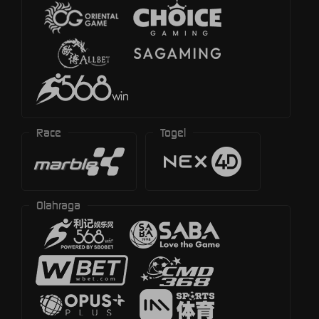
Race
Togel
Olahraga