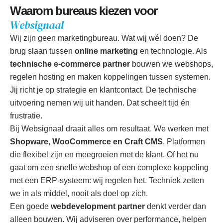
W
a
a
r
o
m
b
u
r
e
a
u
s
k
i
e
z
e
n
v
o
o
r
W
e
b
s
i
g
n
a
a
l
Wij zijn geen marketingbureau. Wat wij wél doen? De
brug slaan tussen
online marketing
en technologie. Als
technische e-commerce partner
bouwen we webshops,
regelen hosting en maken koppelingen tussen systemen.
Jij richt je op strategie en klantcontact. De technische
uitvoering nemen wij uit handen. Dat scheelt tijd én
frustratie.
Bij Websignaal draait alles om resultaat. We werken met
Shopware, WooCommerce en Craft CMS
. Platformen
die flexibel zijn en meegroeien met de klant. Of het nu
gaat om een snelle webshop of een complexe koppeling
met een ERP-systeem: wij regelen het. Techniek zetten
we in als middel, nooit als doel op zich.
Een goede
webdevelopment partner
denkt verder dan
alleen bouwen. Wij adviseren over performance, helpen