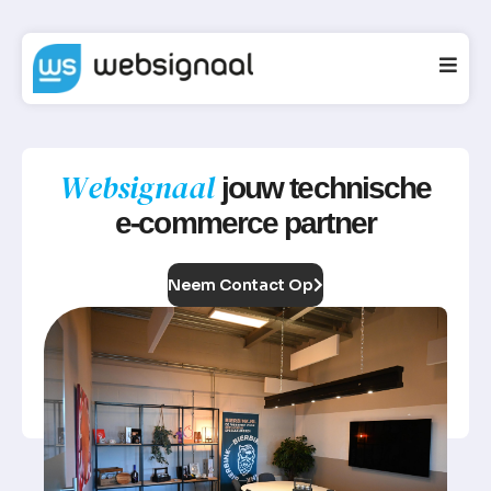
W
e
b
s
i
g
n
a
a
l
j
o
u
w
t
e
c
h
n
i
s
c
h
e
e
-
c
o
m
m
e
r
c
e
p
a
r
t
n
e
r
Neem Contact Op