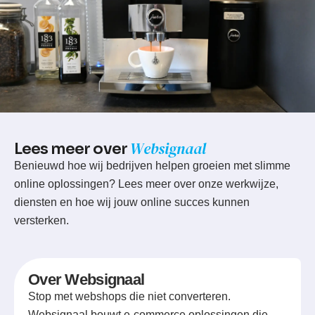
W
e
b
s
i
g
n
a
a
l
L
e
e
s
m
e
e
r
o
v
e
r
Benieuwd hoe wij bedrijven helpen groeien met slimme
online oplossingen? Lees meer over onze werkwijze,
diensten en hoe wij jouw online succes kunnen
versterken.
Over Websignaal
Stop met webshops die niet converteren.
Websignaal bouwt e-commerce oplossingen die