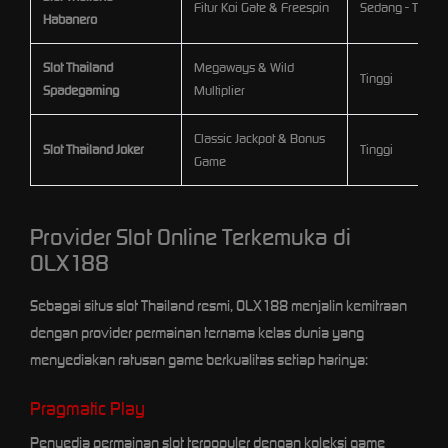
Fitur Koi Gate & Freespin
Sedang - Tinggi
Habanero
Slot Thailand
Megaways & Wild
Tinggi
Spadegaming
Multiplier
Classic Jackpot & Bonus
Slot Thailand Joker
Tinggi
Game
Provider Slot Online Terkemuka di
OLX188
Sebagai situs slot Thailand resmi, OLX188 menjalin kemitraan
dengan provider permainan ternama kelas dunia yang
menyediakan ratusan game berkualitas setiap harinya:
Pragmatic Play
Penyedia permainan slot terpopuler dengan koleksi game