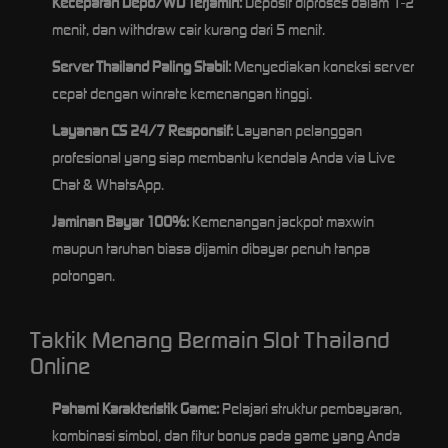
Kecepatan Depo/WD Terjamin:
Deposit diproses dalam 1-2
menit, dan withdraw cair kurang dari 5 menit.
Server Thailand Paling Stabil:
Menyediakan koneksi server
cepat dengan winrate kemenangan tinggi.
Layanan CS 24/7 Responsif:
Layanan pelanggan
profesional yang siap membantu kendala Anda via Live
Chat & WhatsApp.
Jaminan Bayar 100%:
Kemenangan jackpot maxwin
maupun taruhan biasa dijamin dibayar penuh tanpa
potongan.
Taktik Menang Bermain Slot Thailand
Online
Pahami Karakteristik Game:
Pelajari struktur pembayaran,
kombinasi simbol, dan fitur bonus pada game yang Anda