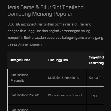
Jenis Game & Fitur Slot Thailand
Gampang Menang Populer
OLX188 menghadirkan pilihan permainan slot Thailand
dengan fitur unggulan dan tingkat kemenangan paling
kompetitif. Berikut adalah beberapa kategori game utama yang
paling diminati pemain:
Tingkat Potensi
Kategori Game
Fitur Unggulan
Kemenangan
Slot Thailand
Multiplier & Free Spins
Sangat Tinggi
Pragmatic
Slot Thailand PG Soft
Ways & Cascade Symbol
Tinggi
Slot Thailand