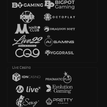
Live Casino