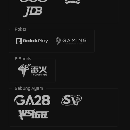
Poker
E-Sports
Sabung Ayam