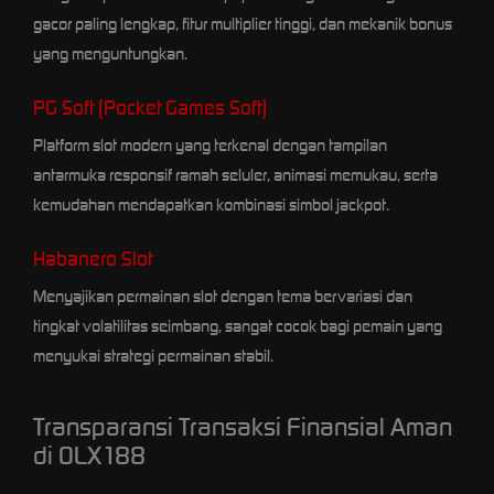
gacor paling lengkap, fitur multiplier tinggi, dan mekanik bonus
yang menguntungkan.
PG Soft (Pocket Games Soft)
Platform slot modern yang terkenal dengan tampilan
antarmuka responsif ramah seluler, animasi memukau, serta
kemudahan mendapatkan kombinasi simbol jackpot.
Habanero Slot
Menyajikan permainan slot dengan tema bervariasi dan
tingkat volatilitas seimbang, sangat cocok bagi pemain yang
menyukai strategi permainan stabil.
Transparansi Transaksi Finansial Aman
di OLX188