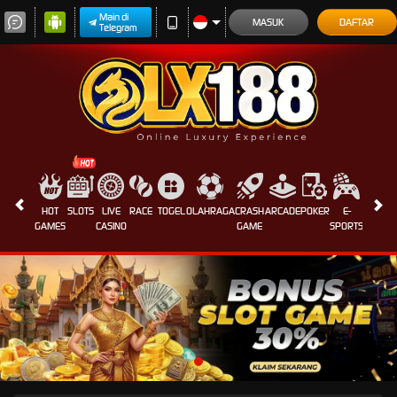
Main di
MASUK
DAFTAR
Telegram
HOT
SLOTS
LIVE
RACE
TOGEL
OLAHRAGA
CRASH
ARCADE
POKER
E-
SABUN
GAMES
CASINO
GAME
SPORTS
AYAM