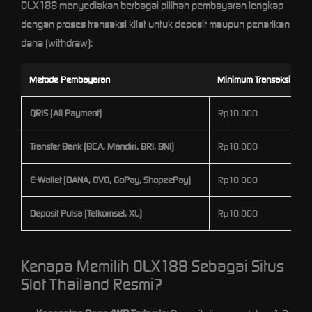
OLX188 menyediakan berbagai pilihan pembayaran lengkap
dengan proses transaksi kilat untuk deposit maupun penarikan
dana (withdraw):
Metode Pembayaran
Minimum Transaksi
QRIS (All Payment)
Rp10.000
Transfer Bank (BCA, Mandiri, BRI, BNI)
Rp10.000
E-Wallet (DANA, OVO, GoPay, ShopeePay)
Rp10.000
Deposit Pulsa (Telkomsel, XL)
Rp10.000
Kenapa Memilih OLX188 Sebagai Situs
Slot Thailand Resmi?