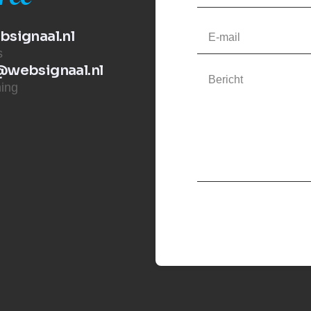
signaal.nl
s
websignaal.nl
ing