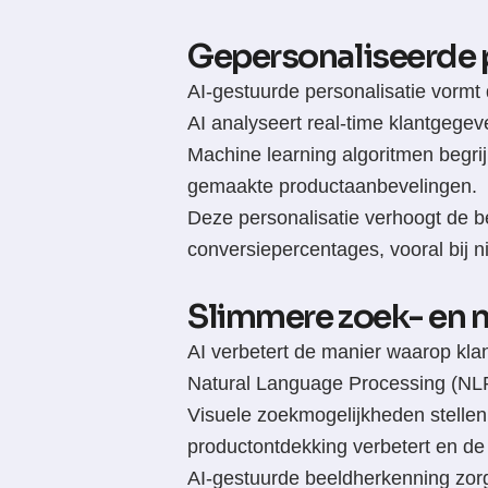
WS Hosting
Organisatie Mana
Symfony Maatwerk
BTW Checker
Gepersonaliseerde
Bekijk alle plugins
AI-gestuurde personalisatie vorm
AI analyseert real-time klantgege
Machine learning algoritmen begri
gemaakte productaanbevelingen.
Deze personalisatie verhoogt de be
conversiepercentages, vooral bij n
Slimmere zoek- en n
AI verbetert de manier waarop kla
Natural Language Processing (NLP)
Visuele zoekmogelijkheden stellen
productontdekking verbetert en de
AI-gestuurde beeldherkenning zorg