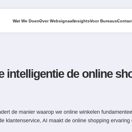
Wat We Doen
Over Websignaal
Insights
Voor Bureaus
Contac
k
Tools & Suites
intelligentie de online sh
Webshop Tools
es
eling
bsites
Voor Bureaus
randert de manier waarop we online winkelen fundamente
 klantenservice, AI maakt de online shopping ervaring ef
roducten