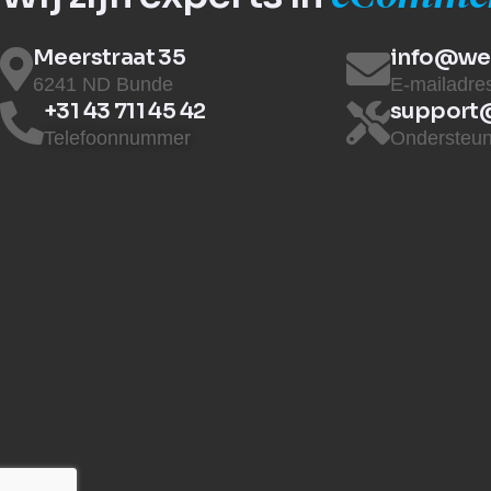
Meerstraat 35
info@web
6241 ND Bunde
E-mailadre
+31 43 711 45 42
support@
Telefoonnummer
Ondersteun