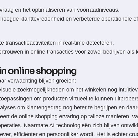
e vraag en het optimaliseren van voorraadniveaus.
erhoogde klanttevredenheid en verbeterde operationele eff
transactieactiviteiten in real-time detecteren.
ertrouwen in online transacties voor zowel bedrijven als 
in online shopping
ar verwachting blijven groeien:
 visuele zoekmogelijkheden om het winkelen nog intuïtie
-toepassingen om producten virtueel te kunnen uitprober
yses om klantengedrag nog beter te begrijpen en daaro
meert de online shopping ervaring op talloze manieren, 
operaties. Naarmate AI-technologieën zich blijven ontwi
iever, efficiënter en persoonlijker wordt. Het is echter c