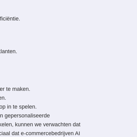
iciëntie.
klanten.
ver te maken.
en.
p in te spelen.
van gepersonaliseerde
kkelen, kunnen we verwachten dat
ruciaal dat e-commercebedrijven AI