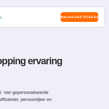
Bel ons 043 711 45 42
t
opping ervaring
el. Van gepersonaliseerde
ficiënter, persoonlijker en