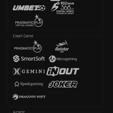
Crash Game
Arcade