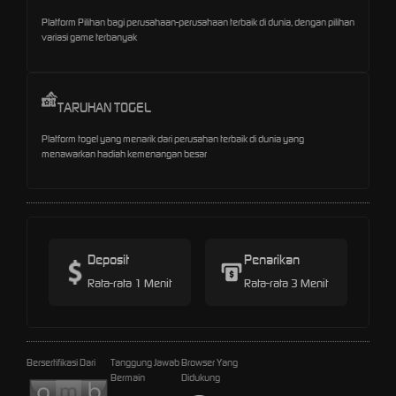
Platform Pilihan bagi perusahaan-perusahaan terbaik di dunia, dengan pilihan
variasi game terbanyak
TARUHAN TOGEL
Platform togel yang menarik dari perusahan terbaik di dunia yang
menawarkan hadiah kemenangan besar
Deposit
Penarikan
Rata-rata 1 Menit
Rata-rata 3 Menit
Bersertifikasi Dari
Tanggung Jawab
Browser Yang
Bermain
Didukung