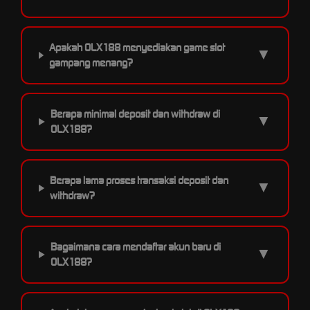
Apakah OLX188 menyediakan game slot
▼
gampang menang?
Berapa minimal deposit dan withdraw di
▼
OLX188?
Berapa lama proses transaksi deposit dan
▼
withdraw?
Bagaimana cara mendaftar akun baru di
▼
OLX188?