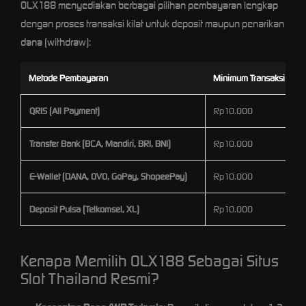
OLX188 menyediakan berbagai pilihan pembayaran lengkap
dengan proses transaksi kilat untuk deposit maupun penarikan
dana (withdraw):
Metode Pembayaran
Minimum Transaksi
QRIS (All Payment)
Rp10.000
Transfer Bank (BCA, Mandiri, BRI, BNI)
Rp10.000
E-Wallet (DANA, OVO, GoPay, ShopeePay)
Rp10.000
Deposit Pulsa (Telkomsel, XL)
Rp10.000
Kenapa Memilih OLX188 Sebagai Situs
Slot Thailand Resmi?