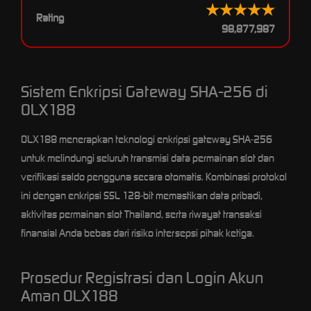
★★★★★
Rating
98,877,987
Sistem Enkripsi Gateway SHA-256 di
OLX188
OLX188 menerapkan teknologi enkripsi gateway SHA-256
untuk melindungi seluruh transmisi data permainan slot dan
verifikasi saldo pengguna secara otomatis. Kombinasi protokol
ini dengan enkripsi SSL 128-bit memastikan data pribadi,
aktivitas permainan slot Thailand, serta riwayat transaksi
finansial Anda bebas dari risiko intersepsi pihak ketiga.
Prosedur Registrasi dan Login Akun
Aman OLX188