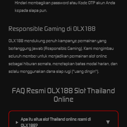
Hindari membagikan password atau Kode OTP akun Anda
kepada siapa pun.
Responsible Gaming di OLX188
OLX188 mendukung penuh kampanye permainan yang
bertanggung jawab (Responsible Gaming). Kami mengimbau
seluruh member untuk menjadikan permainan slot online
sebagai hiburan semata, menetapkan batas modal harian, dan
selalu menggunakan dana siap rugi ("uang dingin").
FAQ Resmi OLX188 Slot Thailand
Online
Apa itu situs slot Thailand online resmi di
▼
OLX188?