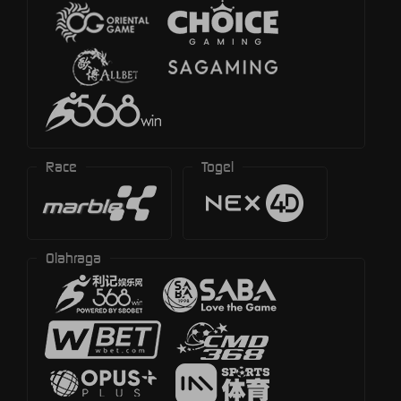
Race
Togel
Olahraga