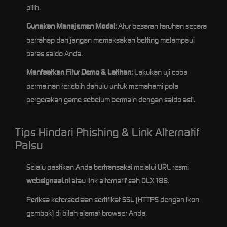
pilih.
Gunakan Manajemen Modal:
Atur besaran taruhan secara
bertahap dan jangan memaksakan betting melampaui
batas saldo Anda.
Manfaatkan Fitur Demo & Latihan:
Lakukan uji coba
permainan terlebih dahulu untuk memahami pola
pergerakan game sebelum bermain dengan saldo asli.
Tips Hindari Phishing & Link Alternatif
Palsu
Selalu pastikan Anda bertransaksi melalui URL resmi
websignaal.nl
atau link alternatif sah OLX188.
Periksa ketersediaan sertifikat SSL (HTTPS dengan ikon
gembok) di bilah alamat browser Anda.