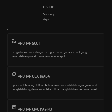
E-Sports
Sabung
Ayam
TARUHAN SLOT
Penyedia slot online dengan beragam pilihan game menarik yang
memudahkan pemain untuk mencapai jackpot
TARUHAN OLAHRAGA
Sportsbook Gaming Platform Terbaik menawarkan lebih banyak game, odds
yang lebih tinggi, dan menyediakan pilihan yang lebih banyak untuk pemain.
TARUHAN LIVE KASINO