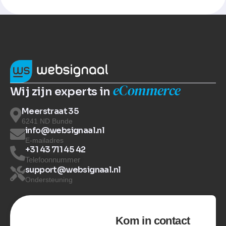
eCommerce
Wij zijn experts in
Meerstraat 35
6241 ND Bunde
info@websignaal.nl
E-mailadres
+31 43 711 45 42
Telefoonnummer
support@websignaal.nl
Ondersteuning
Kom in contact