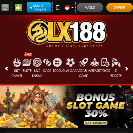
Main di
MASUK
DAFTAR
Telegram
HOT
SLOTS
LIVE
RACE
TOGEL
OLAHRAGA
CRASH
ARCADE
POKER
E-
SABUN
GAMES
CASINO
GAME
SPORTS
AYAM