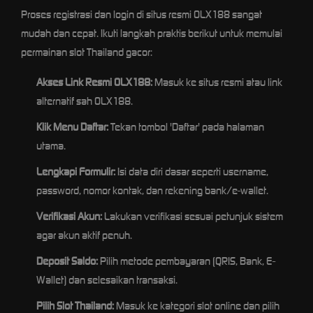
Proses registrasi dan login di situs resmi OLX188 sangat
mudah dan cepat. Ikuti langkah praktis berikut untuk memulai
permainan slot Thailand gacor:
Akses Link Resmi OLX188:
Masuk ke situs resmi atau link
alternatif sah OLX188.
Klik Menu Daftar:
Tekan tombol 'Daftar' pada halaman
utama.
Lengkapi Formulir:
Isi data diri dasar seperti username,
password, nomor kontak, dan rekening bank/e-wallet.
Verifikasi Akun:
Lakukan verifikasi sesuai petunjuk sistem
agar akun aktif penuh.
Deposit Saldo:
Pilih metode pembayaran (QRIS, Bank, E-
Wallet) dan selesaikan transaksi.
Pilih Slot Thailand:
Masuk ke kategori slot online dan pilih