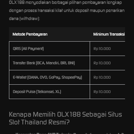
OLX188 menyediakan berbagai pilihan pembayaran lengkap
dengan proses transaksi kilat untuk deposit maupun penarikan
dana (withdraw):
Metode Pembayaran
Minimum Transaksi
QRIS (All Payment)
Rp10.000
Transfer Bank (BCA, Mandiri, BRI, BNI)
Rp10.000
E-Wallet (DANA, OVO, GoPay, ShopeePay)
Rp10.000
Deposit Pulsa (Telkomsel, XL)
Rp10.000
Kenapa Memilih OLX188 Sebagai Situs
Slot Thailand Resmi?