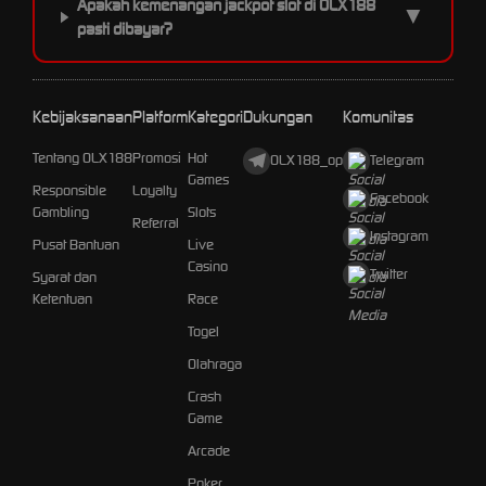
Apakah kemenangan jackpot slot di OLX188
▼
pasti dibayar?
Kebijaksanaan
Platform
Kategori
Dukungan
Komunitas
Tentang OLX188
Promosi
Hot
OLX188_op
Telegram
Games
Responsible
Loyalty
Facebook
Gambling
Slots
Referral
Instagram
Pusat Bantuan
Live
Casino
Twitter
Syarat dan
Ketentuan
Race
Togel
Olahraga
Crash
Game
Arcade
Poker