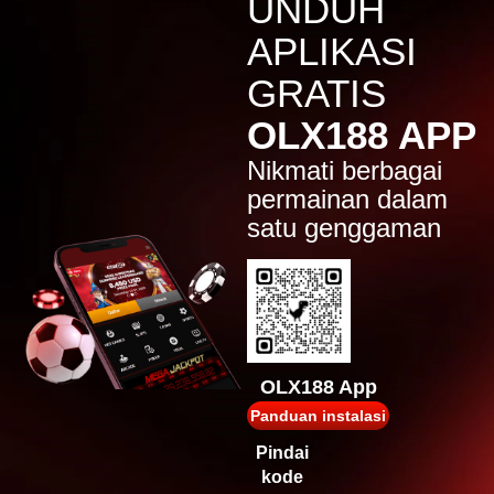
UNDUH
fa****l
APLIKASI
IDR
4,843,840.00
Gates of Olympus 1000
GRATIS
baduda****n
OLX188 APP
IDR
3,202,600.00
Starlight Princess™ 1000
Nikmati berbagai
permainan dalam
j****5
IDR
2,886,000.00
satu genggaman
Gates of Olympus 1000
j****5
IDR
2,772,000.00
Gates of Olympus 1000
ca****0
IDR
2,443,500.00
OLX188 App
Mahjong Wins 2
Panduan instalasi
j****5
IDR
2,146,000.00
Pindai
Gates of Olympus 1000
kode