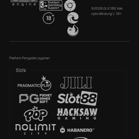
©2026 OLX188. Hak
cipta dilindungi | 18+
Platform Penyedia Layanan
Slots