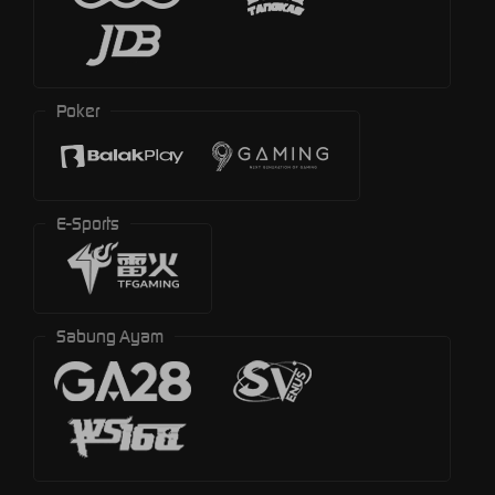
Poker
E-Sports
Sabung Ayam