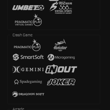
Crash Game
Arcade