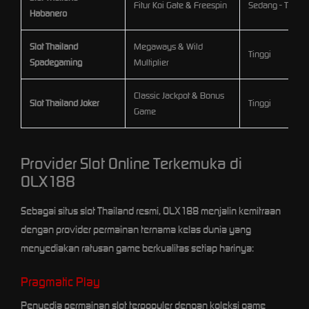
Fitur Koi Gate & Freespin
Sedang - Tinggi
Habanero
Slot Thailand
Megaways & Wild
Tinggi
Spadegaming
Multiplier
Classic Jackpot & Bonus
Slot Thailand Joker
Tinggi
Game
Provider Slot Online Terkemuka di
OLX188
Sebagai situs slot Thailand resmi, OLX188 menjalin kemitraan
dengan provider permainan ternama kelas dunia yang
menyediakan ratusan game berkualitas setiap harinya:
Pragmatic Play
Penyedia permainan slot terpopuler dengan koleksi game