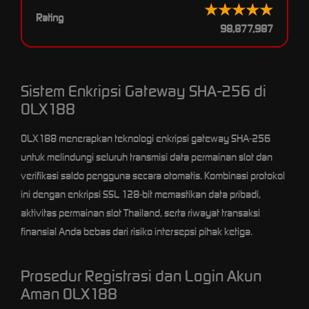
★★★★★
Rating
98,877,987
Sistem Enkripsi Gateway SHA-256 di
OLX188
OLX188 menerapkan teknologi enkripsi gateway SHA-256
untuk melindungi seluruh transmisi data permainan slot dan
verifikasi saldo pengguna secara otomatis. Kombinasi protokol
ini dengan enkripsi SSL 128-bit memastikan data pribadi,
aktivitas permainan slot Thailand, serta riwayat transaksi
finansial Anda bebas dari risiko intersepsi pihak ketiga.
Prosedur Registrasi dan Login Akun
Aman OLX188