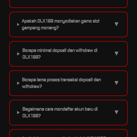
Apakah OLX188 menyediakan game slot
▼
gampang menang?
Berapa minimal deposit dan withdraw di
▼
OLX188?
Berapa lama proses transaksi deposit dan
▼
withdraw?
Bagaimana cara mendaftar akun baru di
▼
OLX188?