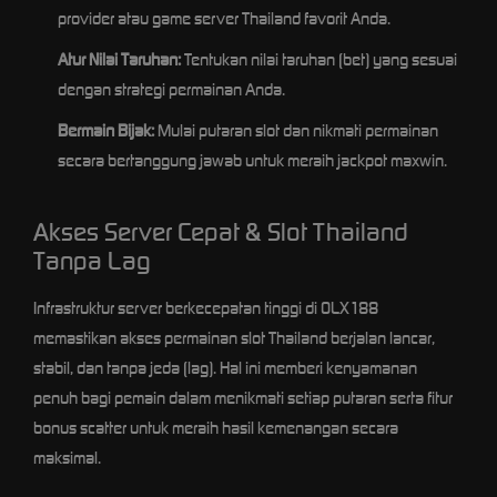
provider atau game server Thailand favorit Anda.
Atur Nilai Taruhan:
Tentukan nilai taruhan (bet) yang sesuai
dengan strategi permainan Anda.
Bermain Bijak:
Mulai putaran slot dan nikmati permainan
secara bertanggung jawab untuk meraih jackpot maxwin.
Akses Server Cepat & Slot Thailand
Tanpa Lag
Infrastruktur server berkecepatan tinggi di OLX188
memastikan akses permainan slot Thailand berjalan lancar,
stabil, dan tanpa jeda (lag). Hal ini memberi kenyamanan
penuh bagi pemain dalam menikmati setiap putaran serta fitur
bonus scatter untuk meraih hasil kemenangan secara
maksimal.