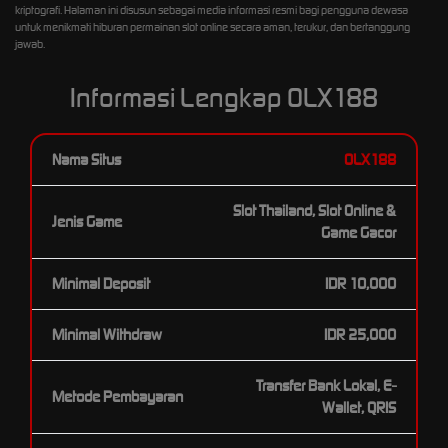
kriptografi. Halaman ini disusun sebagai media informasi resmi bagi pengguna dewasa
untuk menikmati hiburan permainan slot online secara aman, terukur, dan bertanggung
jawab.
Informasi Lengkap OLX188
Nama Situs
OLX188
Slot Thailand, Slot Online &
Jenis Game
Game Gacor
Minimal Deposit
IDR 10,000
Minimal Withdraw
IDR 25,000
Transfer Bank Lokal, E-
Metode Pembayaran
Wallet, QRIS