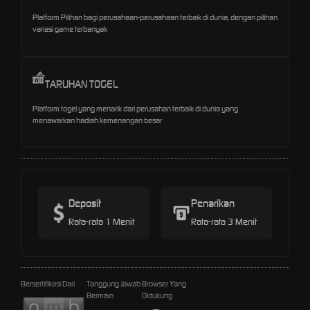
Platform Pilihan bagi perusahaan-perusahaan terbaik di dunia, dengan pilihan
variasi game terbanyak
TARUHAN TOGEL
Platform togel yang menarik dari perusahan terbaik di dunia yang
menawarkan hadiah kemenangan besar
Deposit
Penarikan
Rata-rata 1 Menit
Rata-rata 3 Menit
Bersertifikasi Dari
Tanggung Jawab
Browser Yang
Bermain
Didukung