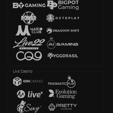
Live Casino