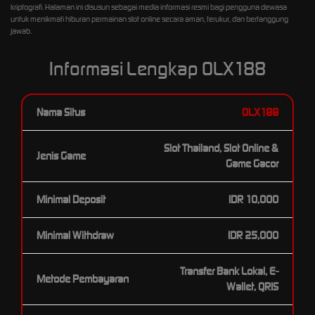
kriptografi. Halaman ini disusun sebagai media informasi resmi bagi pengguna dewasa
untuk menikmati hiburan permainan slot online secara aman, terukur, dan bertanggung
jawab.
Informasi Lengkap OLX188
Nama Situs
OLX188
Slot Thailand, Slot Online &
Jenis Game
Game Gacor
Minimal Deposit
IDR 10,000
Minimal Withdraw
IDR 25,000
Transfer Bank Lokal, E-
Metode Pembayaran
Wallet, QRIS