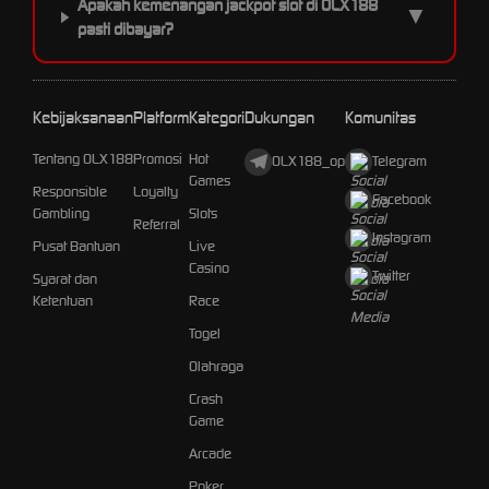
Apakah kemenangan jackpot slot di OLX188
▼
pasti dibayar?
Kebijaksanaan
Platform
Kategori
Dukungan
Komunitas
Tentang OLX188
Promosi
Hot
OLX188_op
Telegram
Games
Responsible
Loyalty
Facebook
Gambling
Slots
Referral
Instagram
Pusat Bantuan
Live
Casino
Twitter
Syarat dan
Ketentuan
Race
Togel
Olahraga
Crash
Game
Arcade
Poker