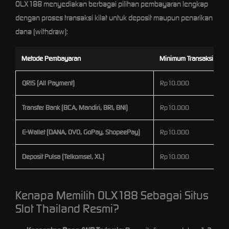
OLX188 menyediakan berbagai pilihan pembayaran lengkap
dengan proses transaksi kilat untuk deposit maupun penarikan
dana (withdraw):
Metode Pembayaran
Minimum Transaksi
QRIS (All Payment)
Rp10.000
Transfer Bank (BCA, Mandiri, BRI, BNI)
Rp10.000
E-Wallet (DANA, OVO, GoPay, ShopeePay)
Rp10.000
Deposit Pulsa (Telkomsel, XL)
Rp10.000
Kenapa Memilih OLX188 Sebagai Situs
Slot Thailand Resmi?