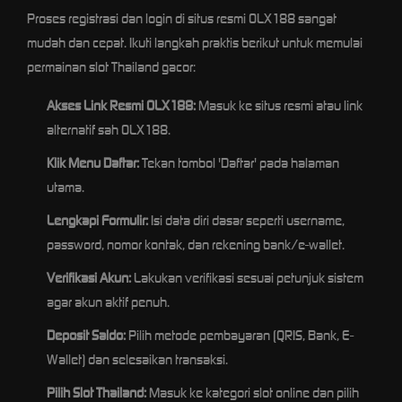
Proses registrasi dan login di situs resmi OLX188 sangat
mudah dan cepat. Ikuti langkah praktis berikut untuk memulai
permainan slot Thailand gacor:
Akses Link Resmi OLX188:
Masuk ke situs resmi atau link
alternatif sah OLX188.
Klik Menu Daftar:
Tekan tombol 'Daftar' pada halaman
utama.
Lengkapi Formulir:
Isi data diri dasar seperti username,
password, nomor kontak, dan rekening bank/e-wallet.
Verifikasi Akun:
Lakukan verifikasi sesuai petunjuk sistem
agar akun aktif penuh.
Deposit Saldo:
Pilih metode pembayaran (QRIS, Bank, E-
Wallet) dan selesaikan transaksi.
Pilih Slot Thailand:
Masuk ke kategori slot online dan pilih