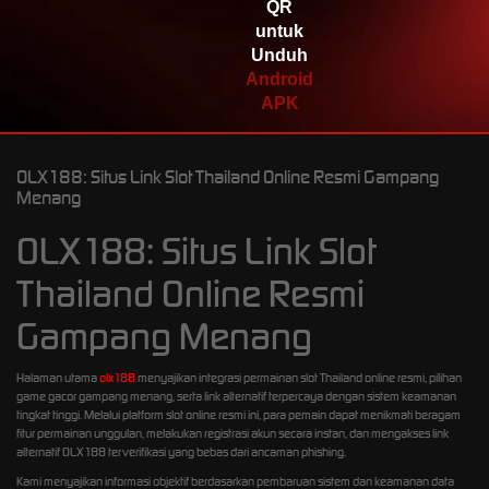
QR
untuk
Unduh
Android
APK
OLX188: Situs Link Slot Thailand Online Resmi Gampang
Menang
OLX188: Situs Link Slot
Thailand Online Resmi
Gampang Menang
Halaman utama
olx188
menyajikan integrasi permainan slot Thailand online resmi, pilihan
game gacor gampang menang, serta link alternatif terpercaya dengan sistem keamanan
tingkat tinggi. Melalui platform slot online resmi ini, para pemain dapat menikmati beragam
fitur permainan unggulan, melakukan registrasi akun secara instan, dan mengakses link
alternatif OLX188 terverifikasi yang bebas dari ancaman phishing.
Kami menyajikan informasi objektif berdasarkan pembaruan sistem dan keamanan data