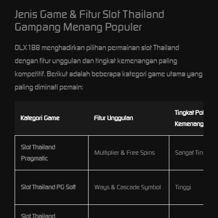
Jenis Game & Fitur Slot Thailand
Gampang Menang Populer
OLX188 menghadirkan pilihan permainan slot Thailand
dengan fitur unggulan dan tingkat kemenangan paling
kompetitif. Berikut adalah beberapa kategori game utama yang
paling diminati pemain:
Tingkat Potensi
Kategori Game
Fitur Unggulan
Kemenangan
Slot Thailand
Multiplier & Free Spins
Sangat Tinggi
Pragmatic
Slot Thailand PG Soft
Ways & Cascade Symbol
Tinggi
Slot Thailand