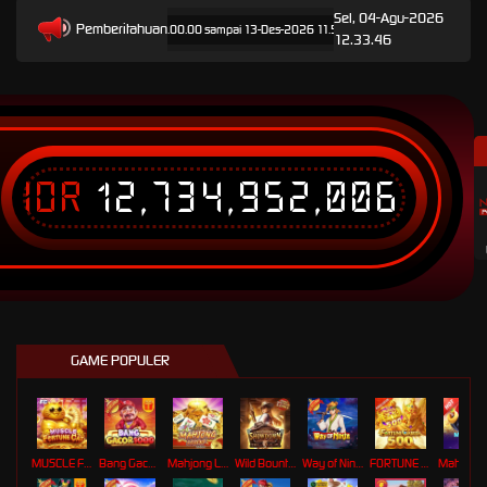
Sel, 04-Agu-2026
Pemberitahuan
8 pada 11-Des-2025 dari 12.00.00 sampai 13-Des-2026 11.59.59. Selama waktu ini, permainan sl
12.33.46
IDR
12,734,952,006
T
GAME POPULER
MUSCLE FORTUNE CAT
Bang Gacor 1000
Mahjong Legend
Wild Bounty Showdown
Way of Ninja
FORTUNE GARUDA 500
Mahj