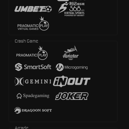
Crash Game
Arcade