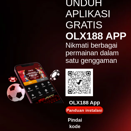
UNDUH
fa****l
APLIKASI
IDR
4,843,840.00
Gates of Olympus 1000
GRATIS
baduda****n
OLX188 APP
IDR
3,202,600.00
Starlight Princess™ 1000
Nikmati berbagai
permainan dalam
j****5
IDR
2,886,000.00
satu genggaman
Gates of Olympus 1000
j****5
IDR
2,772,000.00
Gates of Olympus 1000
ca****0
IDR
2,443,500.00
OLX188 App
Mahjong Wins 2
Panduan instalasi
j****5
IDR
2,146,000.00
Pindai
Gates of Olympus 1000
kode