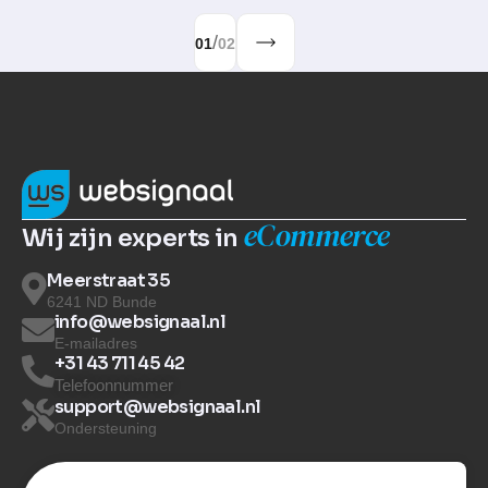
/
01
02
eCommerce
Wij zijn experts in
Meerstraat 35
6241 ND Bunde
info@websignaal.nl
E-mailadres
+31 43 711 45 42
Telefoonnummer
support@websignaal.nl
Ondersteuning