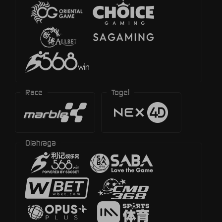
Race
Togel
Olahraga