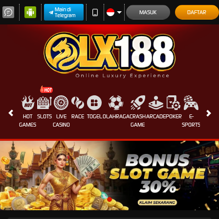
Main di
MASUK
DAFTAR
Telegram
HOT
SLOTS
LIVE
RACE
TOGEL
OLAHRAGA
CRASH
ARCADE
POKER
E-
SABUN
GAMES
CASINO
GAME
SPORTS
AYAM