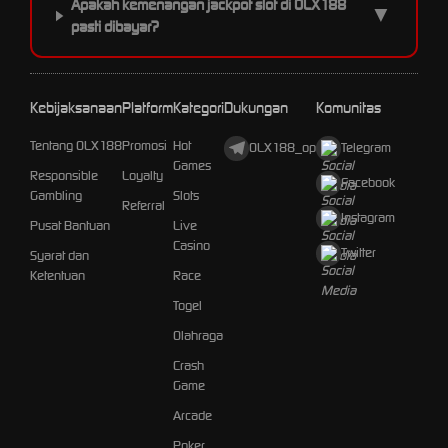
Apakah kemenangan jackpot slot di OLX188
▼
pasti dibayar?
Kebijaksanaan
Platform
Kategori
Dukungan
Komunitas
Tentang OLX188
Promosi
Hot
OLX188_op
Telegram
Games
Responsible
Loyalty
Facebook
Gambling
Slots
Referral
Instagram
Pusat Bantuan
Live
Casino
Twitter
Syarat dan
Ketentuan
Race
Togel
Olahraga
Crash
Game
Arcade
Poker