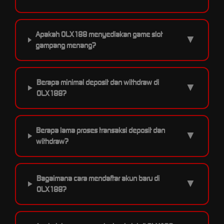
Apakah OLX188 menyediakan game slot
▼
gampang menang?
Berapa minimal deposit dan withdraw di
▼
OLX188?
Berapa lama proses transaksi deposit dan
▼
withdraw?
Bagaimana cara mendaftar akun baru di
▼
OLX188?