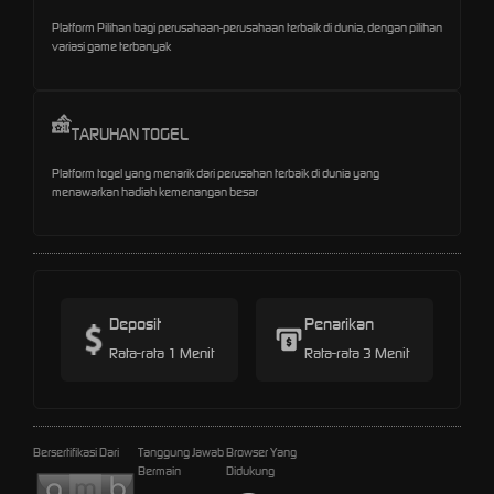
Platform Pilihan bagi perusahaan-perusahaan terbaik di dunia, dengan pilihan
variasi game terbanyak
TARUHAN TOGEL
Platform togel yang menarik dari perusahan terbaik di dunia yang
menawarkan hadiah kemenangan besar
Deposit
Penarikan
Rata-rata 1 Menit
Rata-rata 3 Menit
Bersertifikasi Dari
Tanggung Jawab
Browser Yang
Bermain
Didukung