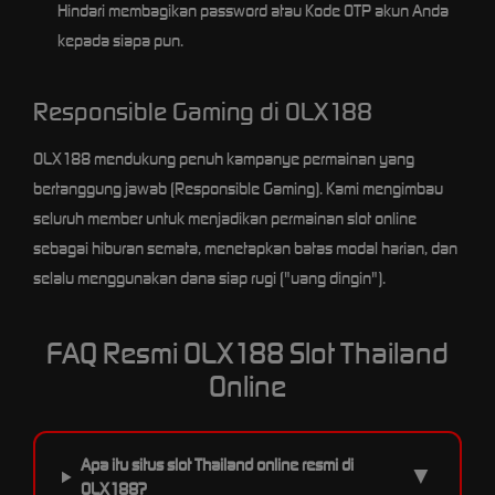
Hindari membagikan password atau Kode OTP akun Anda
kepada siapa pun.
Responsible Gaming di OLX188
OLX188 mendukung penuh kampanye permainan yang
bertanggung jawab (Responsible Gaming). Kami mengimbau
seluruh member untuk menjadikan permainan slot online
sebagai hiburan semata, menetapkan batas modal harian, dan
selalu menggunakan dana siap rugi ("uang dingin").
FAQ Resmi OLX188 Slot Thailand
Online
Apa itu situs slot Thailand online resmi di
▼
OLX188?